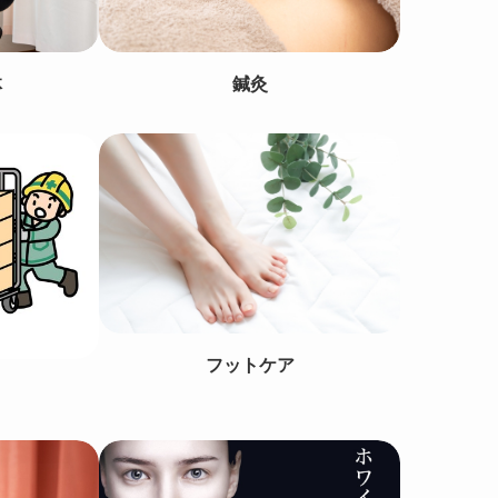
体
鍼灸
フットケア