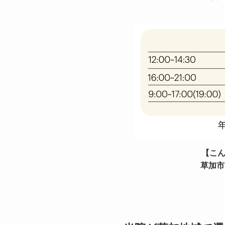
【こ
草加市