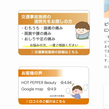
ピ
に
「
ピ
ま
て
ミ
す
2