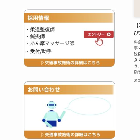
【
び
料
事
総
き
う
額
2