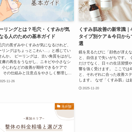
ーリングとは？毛穴・くすみが気
くすみ肌改善の新常識｜
なる人のための基本ガイド
タイプ別ケア＆今日から
選
毛穴の黒ずみやくすみが気になるけれど、
ーリングはちょっとこわい…」と感じてい
鏡を見るたびに「顔色が冴え
せんか。 ピーリングは、古い角質をはがし
と、自信まで失いがちです。 
皮膚の再生をうながし、ニキビや小さなシ
だけでなく、日々の生活習慣
、小じわなどの改善が期待できるケアで
響を強く受けます。 ここでは
。 その仕組みと注意点をやさしく整理し...
と、それぞれに合った改善ス
します。 なぜ「くすみ肌」は起こ
025-11-26
2025-11-20
未分類