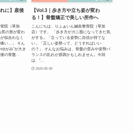
崩れに】産後
【Vol.3｜歩き方や立ち姿が変わ
る！】骨盤矯正で美しい所作へ
整骨院（草加
こんにちは、りふぁいん鍼灸整骨院（草加
お尻の形が変わ
店）です。 「歩き方がガニ股になってきた気
服が似合わなく
がする」「立っている姿勢に自信が持てな
痛い…」 そん
い」「正しい姿勢って、どうすればいい
やゆがみ”が大き
の？」 そんなお悩みは、骨盤の歪みや姿勢バ
の骨盤...
ランスの乱れが原因かもしれません。今回
は、“...
2025-05-30