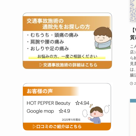
【
質
こ
店
ら
見
は
腸
2