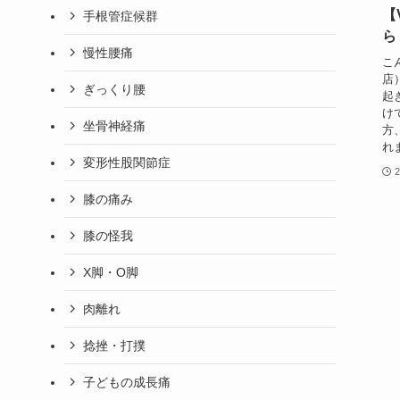
【
手根管症候群
ら
慢性腰痛
こ
店
ぎっくり腰
起
け
坐骨神経痛
方
れ
変形性股関節症
2
膝の痛み
膝の怪我
X脚・O脚
肉離れ
捻挫・打撲
子どもの成長痛