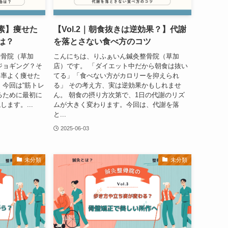
有酸素】痩せた
【Vol.2｜朝食抜きは逆効果？】代謝
は？
を落とさない食べ方のコツ
整骨院（草加
こんにちは、りふぁいん鍼灸整骨院（草加
ジョギング？そ
店）です。 「ダイエット中だから朝食は抜い
効率よく痩せた
てる」「食べない方がカロリーを抑えられ
、今回は“筋トレ
る」 その考え方、実は逆効果かもしれませ
るために最初に
ん。 朝食の摂り方次第で、1日の代謝のリズ
ます。...
ムが大きく変わります。今回は、代謝を落
と...
2025-06-03
未分類
未分類