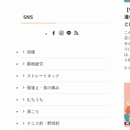
【
違
SNS
と
こ
店
せ
り
頭痛
は
り
眼精疲労
2
ストレートネック
寝違え・首の痛み
むちうち
肩こり
テニス肘・野球肘