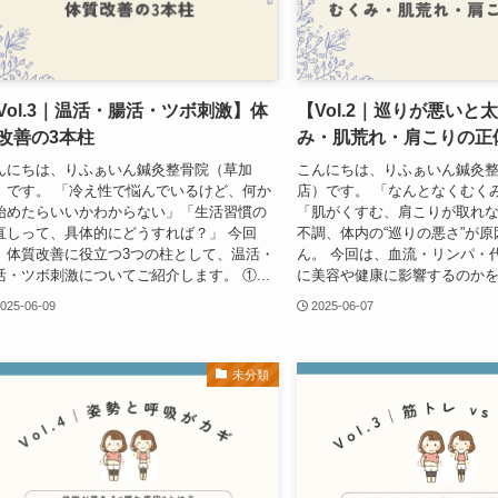
Vol.3｜温活・腸活・ツボ刺激】体
【Vol.2｜巡りが悪いと
改善の3本柱
み・肌荒れ・肩こりの正
んにちは、りふぁいん鍼灸整骨院（草加
こんにちは、りふぁいん鍼灸
）です。 「冷え性で悩んでいるけど、何か
店）です。 「なんとなくむく
始めたらいいかわからない」「生活習慣の
「肌がくすむ、肩こりが取れな
直しって、具体的にどうすれば？」 今回
不調、体内の“巡りの悪さ”が
、体質改善に役立つ3つの柱として、温活・
ん。 今回は、血流・リンパ・
活・ツボ刺激についてご紹介します。 ①...
に美容や健康に影響するのかを解
025-06-09
2025-06-07
未分類