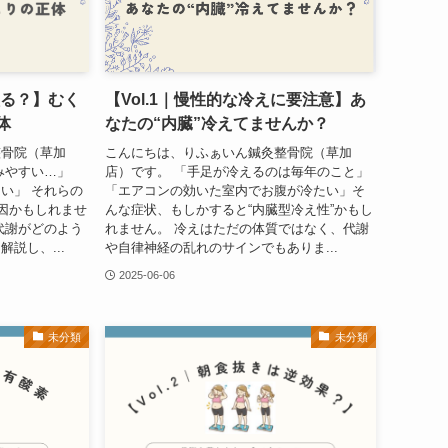
太る？】むく
【Vol.1｜慢性的な冷えに要注意】あ
体
なたの“内臓”冷えてませんか？
整骨院（草加
こんにちは、りふぁいん鍼灸整骨院（草加
みやすい…」
店）です。 「手足が冷えるのは毎年のこと」
い」 それらの
「エアコンの効いた室内でお腹が冷たい」そ
原因かもしれませ
んな症状、もしかすると“内臓型冷え性”かもし
代謝がどのよう
れません。 冷えはただの体質ではなく、代謝
説し、...
や自律神経の乱れのサインでもありま...
2025-06-06
未分類
未分類