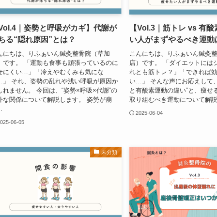
Vol.4｜姿勢と呼吸がカギ】代謝が
【Vol.3｜筋トレ vs 
ちる“隠れ原因”とは？
い人がまずやるべき運動
んにちは、りふぁいん鍼灸整骨院（草加
こんにちは、りふぁいん鍼灸
）です。 「運動も食事も頑張っているのに
店）です。 「ダイエットには
せにくい…」「冷えやむくみも気にな
れとも筋トレ？」「できれば
…」 それ、姿勢の乱れや浅い呼吸が原因か
い…」 そんな声にお応えして
しれません。 今回は、“姿勢×呼吸×代謝”の
と有酸素運動の違い”と、痩せ
外な関係について解説します。 姿勢が崩
取り組むべき運動について解説し
.
2025-06-04
025-06-05
未分類