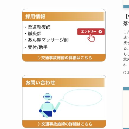
【
落
こ
店
痩
る
も
意
れ..
2