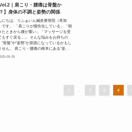
Vol.2｜肩こり・腰痛は骨盤か
？】身体の不調と姿勢の関係
んにちは、りふぁいん鍼灸整骨院（草加
）です。 「肩こりが慢性化している」「朝
きたときから腰が重い」「マッサージを受
てもすぐ戻る…」 そんな悩みをお持ちの
、“骨盤”や“姿勢”が原因になっているかもし
ません。 肩こり・腰痛の根本にある“姿...
025-05-29
1
...
2
3
4