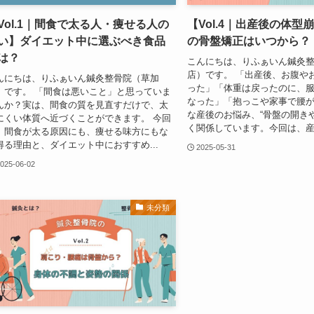
Vol.1｜間食で太る人・痩せる人の
【Vol.4｜出産後の体型
い】ダイエット中に選ぶべき食品
の骨盤矯正はいつから？
は？
こんにちは、りふぁいん鍼灸
店）です。 「出産後、お腹や
んにちは、りふぁいん鍼灸整骨院（草加
った」「体重は戻ったのに、
）です。 「間食は悪いこと」と思っていま
なった」「抱っこや家事で腰が
んか？実は、間食の質を見直すだけで、太
な産後のお悩み、“骨盤の開き
にくい体質へ近づくことができます。 今回
く関係しています。今回は、産後
、間食が太る原因にも、痩せる味方にもな
得る理由と、ダイエット中におすすめ...
2025-05-31
025-06-02
未分類