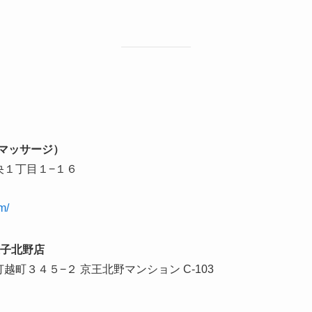
】
療マッサージ）
中央１丁目１−１６
m/
王子北野店
市打越町３４５−２ 京王北野マンション C-103